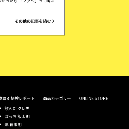
つかったら 「ファ～」って叫ぶ
その他の記事を読む
隊員別探検レポート
商品カテゴリー
ONLINE STORE
飲んだ クレ男
ぼっち 飯太朗
爆 食事朗