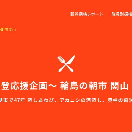
新着探検レポート
隊員別探
朝市 関山
登応援企画～ 輪島の朝市 関山
朝市で47年 蒸しあわび、アカニシの酒蒸し、貝柱の醤