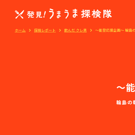
ホーム
探検レポート
飲んだ クレ男
～能登応援企画～ 輪島の
～能
輪島の