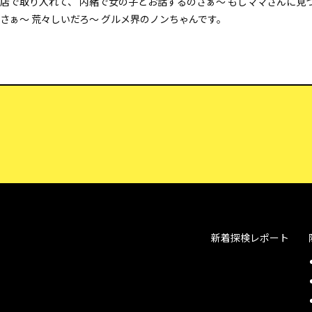
店で取り入れて、 内緒で女の子とお話するのさぁ～ もしママさんに見
さぁ～ 荒々しいだろ～ グルメ界のノンちゃんです。
新着探検レポート