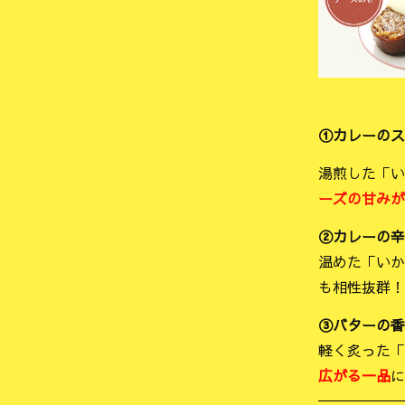
①カレーのス
湯煎した「い
ーズの甘みが
②カレーの辛
温めた「いか
も相性抜群！
③バターの香
軽く炙った「
広がる一品
に