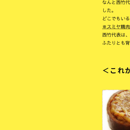
なんと西竹代
した。
どこでもいる
※スミヤ精肉
西竹代表は、
ふたりとも背
＜これ